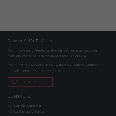
Rosana Selfa Estética
Centro de Estética Profesional en Gandia, especializados en
tratamientos de belleza facial y corporal sin cirugía.
Centro Oficial Lamdors Global System en Estética Científica
Especializada en Gandia, Valencia

CONTACTAR
CONTACTO
C/ Juan de Juanes 16,
46702 Gandia, Valencia,