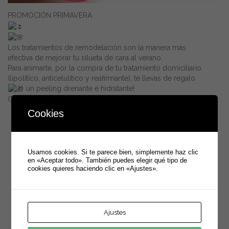
PROMOCIÓN PRIMAVERA
Los tratamientos de remodelación son la manera más
efectiva de mejorar tu silueta de cara al verano.
Para animarte, por la compra de tu tratamiento domiciliario
(lipolítico, anticelulítico y reafirmante), te llevas de regalo
un peeling drenante e hidratante!
Consulta en el Centro, te esperamos!
Cookies



Usamos cookies. Si te parece bien, simplemente haz clic
en «Aceptar todo». También puedes elegir qué tipo de
cookies quieres haciendo clic en «Ajustes».
NOTICIAS RELACIONADAS
Ajustes