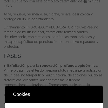
todo su cuerpo con este completo tratamiento de 45 minutos
L.G.S.
Afina, renueva, permeabiliza, hidrata, repara, desintoxica y
protege en un único tratamiento.
El tratamiento HYDRO-BODY RECUPERATOR incluye: Peeling
terapéutico multifuncional, tratamiento termodinámico
desintoxicante, contracciones isométricas monitorizadas y
masaje terapéutico de penetración hidronutritivo reparador y
protector.
FASES
1. Exfoliación para la renovación profunda epidérmica.
Primero tratamos el tejido preparándolo mediante la aplicación
de un peeling terapéutico multifuncional de acciones pulidoras,
diaforéticas, drenantes, antiedematosas, difusoras,
regeneradoras e hidratantes. Preparamos e iniciamos la
activación del metabolismo energético y la descomposición
Cookies
adipocitaria.
2. Desintoxicación Termo-dinámica.
Procedemos a la eliminación de las toxinas mediante el uso de