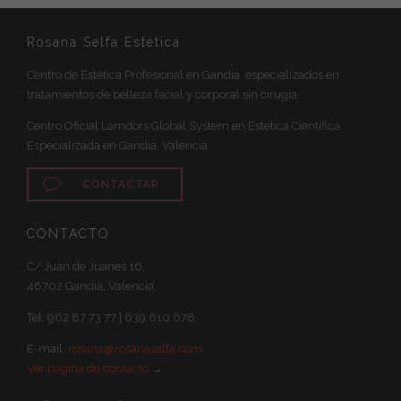
Rosana Selfa Estética
Centro de Estética Profesional en Gandia, especializados en
tratamientos de belleza facial y corporal sin cirugía.
Centro Oficial Lamdors Global System en Estética Científica
Especializada en Gandia, Valencia

CONTACTAR
CONTACTO
C/ Juan de Juanes 16,
46702 Gandia, Valencia,
Tel: 962 87 73 77 | 639 610 678‬
E-mail:
rosana@rosanaselfa.com
Ver página de contacto
→