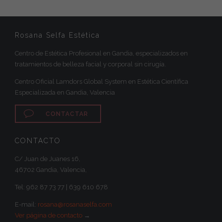
Rosana Selfa Estética
Centro de Estética Profesional en Gandia, especializados en
tratamientos de belleza facial y corporal sin cirugía.
Centro Oficial Lamdors Global System en Estética Científica
Especializada en Gandia, Valencia

CONTACTAR
CONTACTO
C/ Juan de Juanes 16,
46702 Gandia, Valencia,
Tel: 962 87 73 77 | 639 610 678‬
E-mail:
rosana@rosanaselfa.com
Ver página de contacto
→