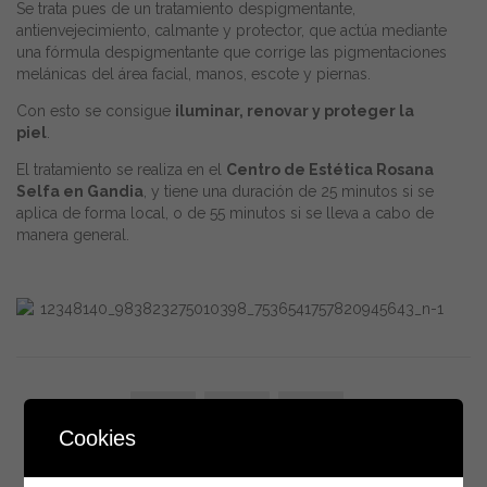
Se trata pues de un tratamiento despigmentante,
antienvejecimiento, calmante y protector, que actúa mediante
una fórmula despigmentante que corrige las pigmentaciones
melánicas del área facial, manos, escote y piernas.
Con esto se consigue
iluminar, renovar y proteger la
piel
.
El tratamiento se realiza en el
Centro de Estética Rosana
Selfa en Gandia
, y tiene una duración de 25 minutos si se
aplica de forma local, o de 55 minutos si se lleva a cabo de
manera general.



Cookies