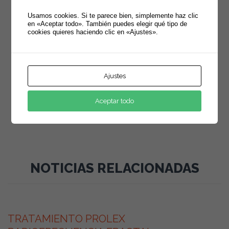
Usamos cookies. Si te parece bien, simplemente haz clic

Categorías
en «Aceptar todo». También puedes elegir qué tipo de
cookies quieres haciendo clic en «Ajustes».
Consejos
Otros
Ajustes
Promociones
Aceptar todo
Tratamientos de Estética en Gandia, Valencia
NOTICIAS RELACIONADAS
abril 10, 2017
TRATAMIENTO PROLEX